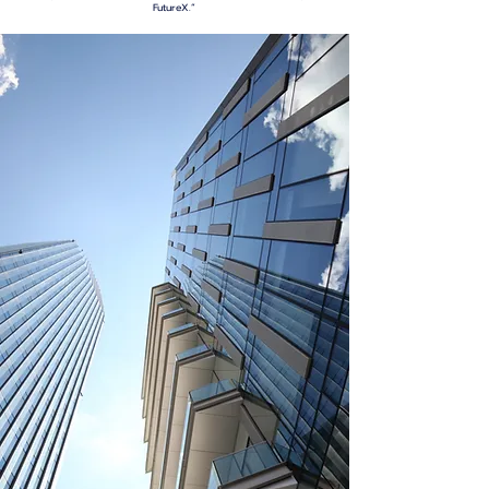
FutureX.”
Tham gia FutureX