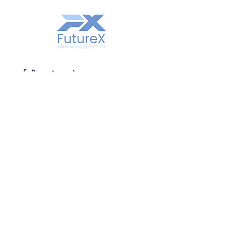
လဲလှယ်ခြင်း
သင့် 
ပို့ဆောင်ရေးမူဝါဒ
 နှင့်ပတ်သက်
အခက်အခဲကင်းသော 
သည့် ရိုးရှင်းသောအချက်အလက်များ
လုပ်ငန်းစဉ်
ပေးခြင်းသည် ယုံကြည်မှုတည်ဆောက်
ဖောက်သည်ယုံကြည်မှုကို
ရန်နှင့် သင့်ဖောက်သည်များသည် သင့်
တည်ဆောက်ပေးသည်
ထံမှ ယုံကြည်စိတ်ချစွာ ဝယ်ယူနိုင်
ကြောင်း စိတ်ချစေရန် အကောင်းဆုံး
ငွေပြန်အမ်းခြင်း သို့မဟုတ် လဲလှယ်ခြင်း
နည်းလမ်းဖြစ်သည်။
ဘယ်လိုစားသုံးရမလဲ
ဆိုင်ရာ ရိုးရှင်းသောမူဝါဒရှိခြင်းသည် 
ယုံကြည်မှုတည်ဆောက်ရန်နှင့် သင့်
ဘယ်လိုစားသုံးရမလဲ
ဖောက်သည်များ ယုံကြည်စိတ်ချစွာ 
ဝယ်ယူနိုင်ကြောင်း စိတ်ချစေရန် 
ဘယ်လိုစားသုံးရမလဲ
အကောင်းဆုံးနည်းလမ်းတစ်ခုဖြစ်သည်။
ဘယ်လိုစားသုံးရမလဲ
ဘယ်လိုစားသုံးရမလဲ
ဘယ်လိုစားသုံးရမလဲ