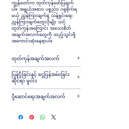
ကျွန်တော်က ထုတ်ကုန်ဖော်ပြချက်
ပါ။ အရွယ်အစား၊ ပစ္စည်း၊ ဂရုစိုက်ရ
မယ့် ညွှန်ကြားချက်နဲ့ သန့်ရှင်းရေး
ညွှန်ကြားချက်တွေလိုမျိုး သင့်
ထုတ်ကုန်အကြောင်း အသေးစိတ်
အချက်အလက်တွေကို ထည့်သွင်းဖို့ 
အကောင်းဆုံးနေရာပါ။
ထုတ်ကုန်အချက်အလက်
အရွယ်အစား
 ၊ 
ပစ္စည်း
 ၊ 
ဂရုစိုက်မှုနဲ့
ပြန်ပို့ခြင်းနှင့် ငွေပြန်အမ်းခြင်း
သန့်ရှင်းရေးညွှန်ကြားချက်တွေ
 လိုမျိုး 
ဆိုင်ရာ မူဝါဒ
သင့်ထုတ်ကုန်အကြောင်း နောက်ထပ်
အချက်အလက်တွေ ထပ်ထည့်ဖို့ 
သင့်ဖောက်သည်များ ဝယ်ယူမှုနှင့် မ
အကောင်းဆုံးနေရာတစ်ခုပါ။ ဒါက
ပို့ဆောင်ရေးအချက်အလက်
ကျေနပ်ပါက ဘာလုပ်ရမည်ကို အသိပေး
လည်း ဒီထုတ်ကုန်ကို ဘာကထူးခြားစေ
ရန် ကျွန်ုပ်သည် အကောင်းဆုံးနေရာတစ်
လဲ၊ ဒီပစ္စည်းကနေ သင့်ဖောက်သည်တွေ 
ပို့ဆောင်မှုနည်းလမ်းများ
 ၊ 
ထုပ်ပိုးမှု
 နှင့် 
ခုဖြစ်သည်။
ဘယ်လိုအကျိုးကျေးဇူးရရှိနိုင်လဲဆိုတာ
ကုန်ကျစရိတ်
 အကြောင်း ပိုမိုသိရှိလိုပါ
ကို မီးမောင်းထိုးပြဖို့ အကောင်းဆုံးနေရာ
က ကျွန်ုပ်က အကောင်းဆုံးနေရာပါ။
တစ်ခုပါ။
လွယ်ကူစွာ ပြန်ပို့ခြင်းနှင့် 