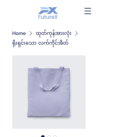
Home
ထုတ်ကုန်အားလုံး
ရိုးရှင်းသော လက်ကိုင်အိတ်