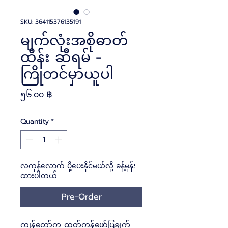
SKU: 364115376135191
မျက်လုံးအစိုဓာတ်
ထိန်း ဆီရမ် -
ကြိုတင်မှာယူပါ
Price
၅၆.၀၀ ฿
Quantity
*
လကုန်လောက် ပို့ပေးနိုင်မယ်လို့ ခန့်မှန်း
ထားပါတယ်
Pre-Order
ကျွန်တော်က ထုတ်ကုန်ဖော်ပြချက်