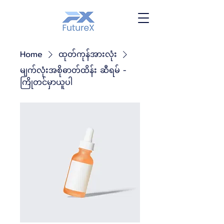
Home
ထုတ်ကုန်အားလုံး
မျက်လုံးအစိုဓာတ်ထိန်း ဆီရမ် -
ကြိုတင်မှာယူပါ