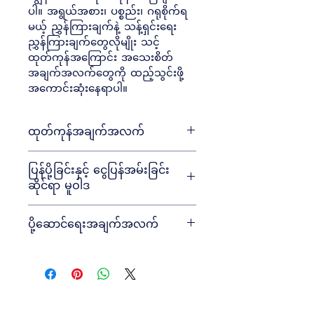
ပါ။ အရွယ်အစား၊ ပစ္စည်း၊ ဂရုစိုက်ရ
မယ့် ညွှန်ကြားချက်နဲ့ သန့်ရှင်းရေး
ညွှန်ကြားချက်တွေလိုမျိုး သင့်
ထုတ်ကုန်အကြောင်း အသေးစိတ်
အချက်အလက်တွေကို ထည့်သွင်းဖို့ 
အကောင်းဆုံးနေရာပါ။
ထုတ်ကုန်အချက်အလက်
အရွယ်အစား
 ၊ 
ပစ္စည်း
 ၊ 
ဂရုစိုက်မှုနဲ့
ပြန်ပို့ခြင်းနှင့် ငွေပြန်အမ်းခြင်း
သန့်ရှင်းရေးညွှန်ကြားချက်တွေ
 လိုမျိုး 
ဆိုင်ရာ မူဝါဒ
သင့်ထုတ်ကုန်အကြောင်း နောက်ထပ်
အချက်အလက်တွေ ထပ်ထည့်ဖို့ 
သင့်ဖောက်သည်များ ဝယ်ယူမှုနှင့် မ
အကောင်းဆုံးနေရာတစ်ခုပါ။ ဒါက
ပို့ဆောင်ရေးအချက်အလက်
ကျေနပ်ပါက ဘာလုပ်ရမည်ကို အသိပေး
လည်း ဒီထုတ်ကုန်ကို ဘာကထူးခြားစေ
ရန် ကျွန်ုပ်သည် အကောင်းဆုံးနေရာတစ်
လဲ၊ ဒီပစ္စည်းကနေ သင့်ဖောက်သည်တွေ 
ပို့ဆောင်မှုနည်းလမ်းများ
 ၊ 
ထုပ်ပိုးမှု
 နှင့် 
ခုဖြစ်သည်။
ဘယ်လိုအကျိုးကျေးဇူးရရှိနိုင်လဲဆိုတာ
ကုန်ကျစရိတ်
 အကြောင်း ပိုမိုသိရှိလိုပါ
ကို မီးမောင်းထိုးပြဖို့ အကောင်းဆုံးနေရာ
က ကျွန်ုပ်က အကောင်းဆုံးနေရာပါ။
တစ်ခုပါ။
လွယ်ကူစွာ ပြန်ပို့ခြင်းနှင့် 
လဲလှယ်ခြင်း
သင့် 
ပို့ဆောင်ရေးမူဝါဒ
 နှင့်ပတ်သက်