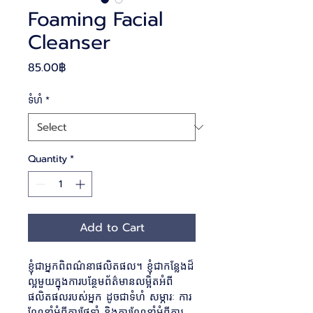
Foaming Facial
Cleanser
Price
85.00฿
ទំហំ
*
Quantity
*
Add to Cart
ខ្ញុំជាអ្នកពិពណ៌នាផលិតផល។ ខ្ញុំជាកន្លែងដ៏
ល្អមួយក្នុងការបន្ថែមព័ត៌មានលម្អិតអំពី
ផលិតផលរបស់អ្នក ដូចជាទំហំ សម្ភារៈ ការ
ណែនាំអំពីការថែទាំ និងការណែនាំអំពីការ