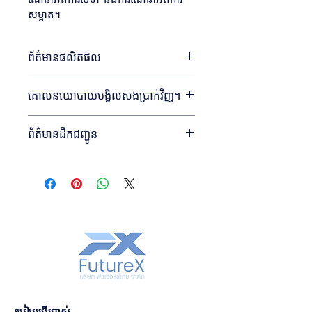
សម្អាត។
ព័ត៌មានផលិតផល
ខ្ញុំជាកន្លែងដ៏ល្អមួយដើម្បីបន្ថែមព័ត៌មានបន្ថែម
គោលនយោបាយបង្វិលសងប្រាក់វិញ។
អំពីផលិតផលរបស់អ្នក ដូចជា 
ទំហំ
សម្ភារៈ
ការ
ថែទាំ
 និង 
ការណែនាំអំពីការសម្អាត
 ។ នេះក៏ជា
ខ្ញុំជាកន្លែងដ៏ល្អមួយដើម្បីប្រាប់អតិថិជនរបស់អ្នក
កន្លែងដ៏ល្អមួយដើម្បីរំលេចនូវអ្វីដែលធ្វើឱ្យ
ព័ត៌មានដឹកជញ្ជូន
ឱ្យដឹងពីអ្វីដែលត្រូវធ្វើ ក្នុងករណីដែលពួកគេមិន
ផលិតផលនេះពិសេស និងរបៀបដែលអតិថិជន
ពេញចិត្តនឹងការទិញរបស់ពួកគេ។
របស់អ្នកអាចទទួលបានអត្ថប្រយោជន៍ពីទំនិញ
ខ្ញុំជាកន្លែងដ៏ល្អមួយដើម្បីបន្ថែមព័ត៌មានបន្ថែម
នេះ។
អំពី 
វិធីសាស្រ្តដឹកជញ្ជូន
ការវេចខ្ចប់
 និង 
តម្លៃ
ការត្រឡប់មកវិញ និងការផ្លាស់ប្តូរងាយ
របស់អ្នក។
ស្រួល
ដំណើរការគ្មានបញ្ហា
ការផ្តល់ព័ត៌មានដោយត្រង់ៗអំពី 
កសាងទំនុកចិត្តអតិថិជន
គោលការណ៍ដឹកជញ្ជូន
 របស់អ្នកគឺជាវិធីដ៏ល្អ
មួយក្នុងការកសាងទំនុកចិត្ត និងធានាដល់
ការមានគោលនយោបាយបង្វិលសងប្រាក់វិញ
អតិថិជនរបស់អ្នកថាពួកគេអាចទិញពីអ្នកដោយ
ដោយត្រង់ៗ ឬការផ្លាស់ប្តូរគឺជាវិធីដ៏ល្អមួយក្នុង
ភាពជឿជាក់។
ការកសាងទំនុកចិត្ត និងធានាដល់អតិថិជនរបស់
អ្នកឡើងវិញថាពួកគេអាចទិញដោយទំនុកចិត្ត។